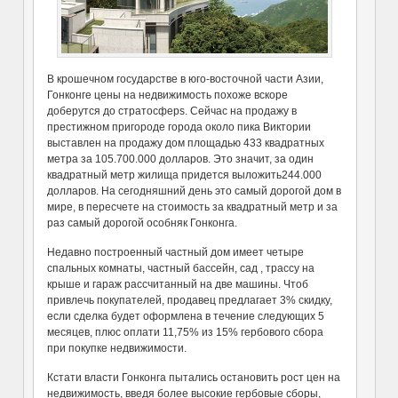
В крошечном государстве в юго-восточной части Азии,
Гонконге цены на недвижимость похоже вскоре
доберутся до стратосферs. Сейчас на продажу в
престижном пригороде города около пика Виктории
выставлен на продажу дом площадью 433 квадратных
метра за 105.700.000 долларов. Это значит, за один
квадратный метр жилища придется выложить244.000
долларов. На сегодняшний день это самый дорогой дом в
мире, в пересчете на стоимость за квадратный метр и за
раз самый дорогой особняк Гонконга.
Недавно построенный частный дом имеет четыре
спальных комнаты, частный бассейн, сад , трассу на
крыше и гараж рассчитанный на две машины. Чтоб
привлечь покупателей, продавец предлагает 3% скидку,
если сделка будет оформлена в течение следующих 5
месяцев, плюс оплати 11,75% из 15% гербового сбора
при покупке недвижимости.
Кстати власти Гонконга пытались остановить рост цен на
недвижимость, введя более высокие гербовые сборы,