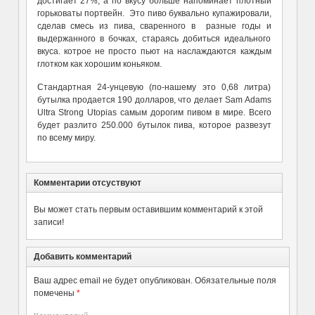
достигает 27%, а по вкусу больше напоминает плотный
горьковаты портвейн. Это пиво буквально купажировали,
сделав смесь из пива, сваренного в разные годы и
выдержанного в бочках, стараясь добиться идеального
вкуса. котрое не просто пьют на наслаждаются каждым
глотком как хорошим коньяком.
Стандартная 24-унцевую (по-нашему это 0,68 литра)
бутылка продается 190 долларов, что делает Sam Adams
Ultra Strong Utopias самым дорогим пивом в мире. Всего
будет разлито 250.000 бутылок пива, которое развезут
по всему миру.
Комментарии отсуствуют
Вы может стать первым оставившим комментарий к этой
записи!
Добавить комментарий
Ваш адрес email не будет опубликован.
Обязательные поля
помечены
*