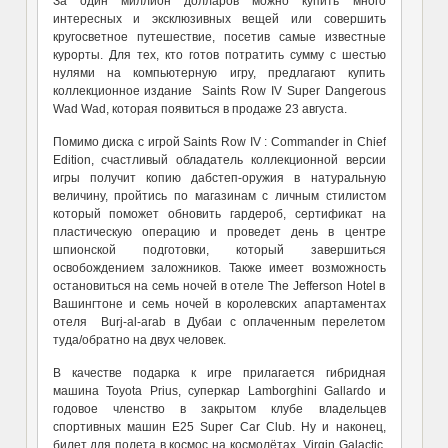
За один миллион долларов можно купить много
интересных и эксклюзивных вещей или совершить
кругосветное путешествие, посетив самые известные
курорты. Для тех, кто готов потратить сумму с шестью
нулями на компьютерную игру, предлагают купить
коллекционное издание Saints Row IV Super Dangerous
Wad Wad, которая появиться в продаже 23 августа.
Помимо диска с игрой Saints Row IV : Commander in Chief
Edition, счастливый обладатель коллекционной версии
игры получит копию дабстеп-оружия в натуральную
величину, пройтись по магазинам с личным стилистом
который поможет обновить гардероб, сертификат на
пластическую операцию и проведет день в центре
шпионской подготовки, который завершиться
освобождением заложников. Также имеет возможность
остановиться на семь ночей в отеле The Jefferson Hotel в
Вашингтоне и семь ночей в королевских апартаментах
отеля Burj-al-arab в Дубаи с оплаченным перелетом
туда/обратно на двух человек.
В качестве подарка к игре прилагается гибридная
машина Toyota Prius, суперкар Lamborghini Gallardo и
годовое членство в закрытом клубе владельцев
спортивных машин E25 Super Car Club. Ну и наконец,
билет для полета в космос на космолётах Virgin Galactic,