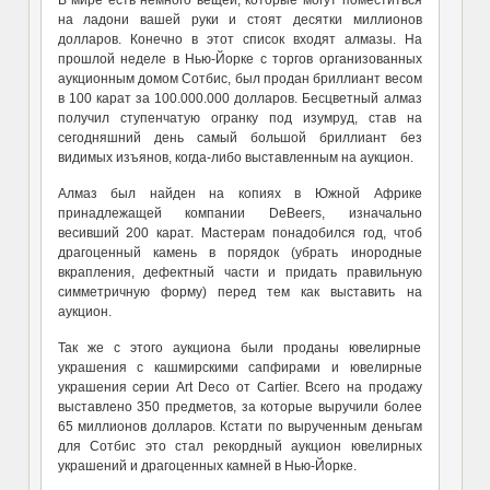
на ладони вашей руки и стоят десятки миллионов
долларов. Конечно в этот список входят алмазы. На
прошлой неделе в Нью-Йорке с торгов организованных
аукционным домом Сотбис, был продан бриллиант весом
в 100 карат за 100.000.000 долларов. Бесцветный алмаз
получил ступенчатую огранку под изумруд, став на
сегодняшний день самый большой бриллиант без
видимых изъянов, когда-либо выставленным на аукцион.
Алмаз был найден на копиях в Южной Африке
принадлежащей компании DeBeers, изначально
весивший 200 карат. Мастерам понадобился год, чтоб
драгоценный камень в порядок (убрать инородные
вкрапления, дефектный части и придать правильную
симметричную форму) перед тем как выставить на
аукцион.
Так же с этого аукциона были проданы ювелирные
украшения с кашмирскими сапфирами и ювелирные
украшения серии Art Deco от Cartier. Всего на продажу
выставлено 350 предметов, за которые выручили более
65 миллионов долларов. Кстати по вырученным деньгам
для Сотбис это стал рекордный аукцион ювелирных
украшений и драгоценных камней в Нью-Йорке.