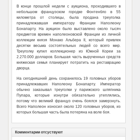
В конце прошлой недели с аукциона, проходившего в
небольшом французском городке Фонтенбло в 55
километра от столицы, была продана треуголка
принадлежавшая императору Франции Наполеону
Бонапарту. На аукцион было выставлено около тысяч
предметов времен наполеоновской Франции из личной
коллекции князя Монако Альбера II, который привлек
десятки весьма состоятельных людей со всего мир.
Треуголку купил коллекционер из Южной Кореи за
2.270.000 долларов. Большая часть вырученных средств
княжеская семья планирует потратить на реставрацию
дворца.
На сегодняшний день сохранилось 19 головных уборов
принадлежавших Наполеону Бонапарту. Император
обычно заказывал треуголки у парижского шляпника
Пупара, которые изнутри обязательно утеплялись,
потому что великий француз очень боялся замерзнуть.
Всего Наполеон износил около 120 головных уборов, из
которых большая часть была потеряна на воле боя.
Комментарии отсуствуют