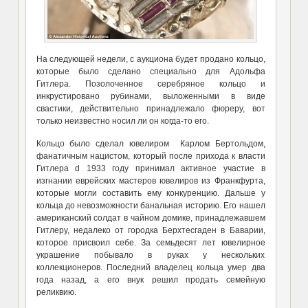
На следующей недели, с аукциона будет продано кольцо,
которые было сделано специально для Адольфа
Гитлера. Позолоченное серебряное кольцо и
инкрустировано рубинами, выложенными в виде
свастики, действительно принадлежало фюреру, вот
только неизвестно носил ли он когда-то его.
Кольцо было сделал ювелиром Карлом Бертольдом,
фанатичным нацистом, который после прихода к власти
Гитлера d 1933 году принимал активное участие в
изгнании еврейских мастеров ювелиров из Франкфурта,
которые могли составить ему конкуренцию. Дальше у
кольца до невозможности банальная историю. Его нашел
американский солдат в чайном домике, принадлежавшем
Гитлеру, недалеко от городка Берхтесгаден в Баварии,
которое присвоил себе. За семьдесят лет ювелирное
украшение побывало в руках у нескольких
коллекционеров. Последний владелец кольца умер два
года назад, а его внук решил продать семейную
реликвию.