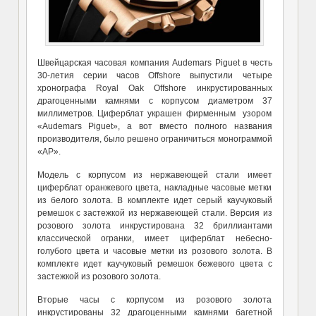
Швейцарская часовая компания Audemars Piguet в честь
30-летия серии часов Offshore выпустили четыре
хронографа Royal Oak Offshore инкрустированных
драгоценными камнями с корпусом диаметром 37
миллиметров. Циферблат украшен фирменным узором
«Audemars Piguet», а вот вместо полного названия
производителя, было решено ограничиться монограммой
«AP».
Модель с корпусом из нержавеющей стали имеет
циферблат оранжевого цвета, накладные часовые метки
из белого золота. В комплекте идет серый каучуковый
ремешок с застежкой из нержавеющей стали. Версия из
розового золота инкрустирована 32 бриллиантами
классической огранки, имеет циферблат небесно-
голубого цвета и часовые метки из розового золота. В
комплекте идет каучуковый ремешок бежевого цвета с
застежкой из розового золота.
Вторые часы с корпусом из розового золота
инкрустированы 32 драгоценными камнями багетной