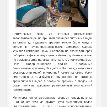
Виртуальные окна, из которых открываются
завораживающие, но при этом очень реалистичные виды
за окном, до недавнего времени можно было увидеть
только в научно-фантастических фильмах. Однако
круизная компания Royal Caribbean на своих лайнерах
собирается фантастику сделать былью, добавив в каюты
не имеющих вида на океан виртуальные иллюминаторы.
Пока модернизировали только 15-палубный
белоснежный красавец Navigator of the Seas, у которого в
восьмидесяти одной внутренней каюте на стене были
смонтированы 80-дюймовые HD экраны, на которых
транслируется видео в реальном времени с вводом на
океан, получив довольно реалистичный виртуальный
иллюминатор.
Мониторы полностью занимают стену от пола до потолка
и от одного угла до другого, куда выводиться видео
снятое камерами RED Epic HD с аудио сопровождением,