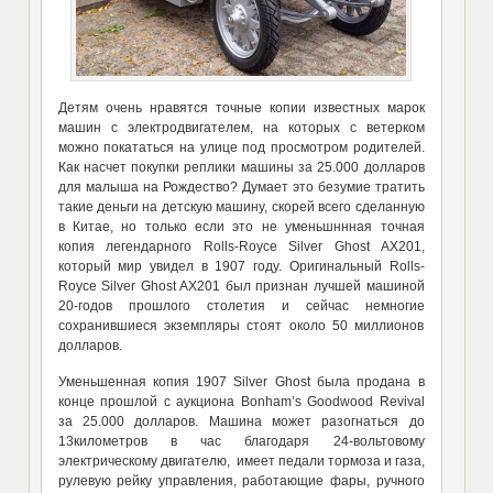
Детям очень нравятся точные копии известных марок
машин с электродвигателем, на которых с ветерком
можно покататься на улице под просмотром родителей.
Как насчет покупки реплики машины за 25.000 долларов
для малыша на Рождество? Думает это безумие тратить
такие деньги на детскую машину, скорей всего сделанную
в Китае, но только если это не уменьшннная точная
копия легендарного Rolls-Royce Silver Ghost AX201,
который мир увидел в 1907 году. Оригинальный Rolls-
Royce Silver Ghost AX201 был признан лучшей машиной
20-годов прошлого столетия и сейчас немногие
сохранившиеся экземпляры стоят около 50 миллионов
долларов.
Уменьшенная копия 1907 Silver Ghost была продана в
конце прошлой с аукциона Bonham’s Goodwood Revival
за 25.000 долларов. Машина может разогнаться до
13километров в час благодаря 24-вольтовому
электрическому двигателю, имеет педали тормоза и газа,
рулевую рейку управления, работающие фары, ручного