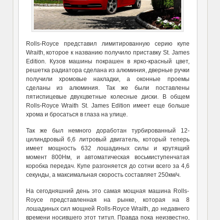
Rolls-Royce представил лимитированную серию купе
Wraith, которое к названию получило приставку St. James
Edition. Кузов машины покрашен в ярко-красный цвет,
решетка радиатора сделана из алюминия, дверные ручки
получили хромовые накладки, а оконные проемы
сделаны из алюминия. Так же были поставлены
пятиспицевые двухцветные колесные диски. В общем
Rolls-Royce Wraith St. James Edition имеет еще больше
хрома и бросаться в глаза на улице.
Так же был немного доработан турбированный 12-
цилиндровый 6,6 литровый двигатель, который теперь
имеет мощность 632 лошадиных силы и крутящий
момент 800Нм, и автоматическая восьмиступенчатая
коробка передач. Купе разгоняется до сотни всего за 4,6
секунды, а максимальная скорость составляет 250км/ч.
На сегодняшний день это самая мощная машина Rolls-
Royce представленная на рынке, которая на 8
лошадиных сил мощней Rolls-Royce Wraith, до недавнего
времени носившего этот титул. Правда пока неизвестно,