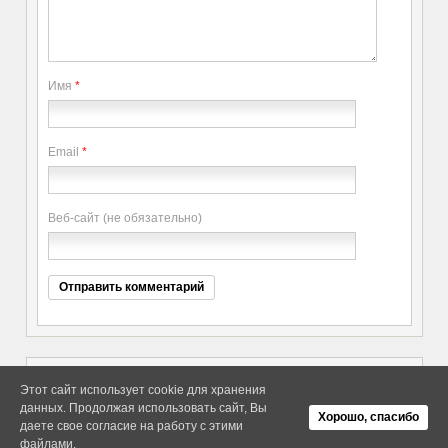
Имя
*
Email
*
Веб-сайт (не обязательно)
Этот сайт использует cookie для хранения
данных. Продолжая использовать сайт, Вы
Copyright elitethings. All Rights
Об Arras WordPress Theme
Хорошо, спасибо
Reserved.
даете свое согласие на работу с этими
файлами.