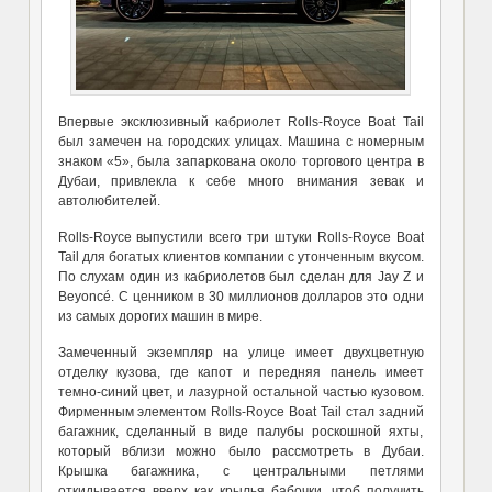
Впервые эксклюзивный кабриолет Rolls-Royce Boat Tail
был замечен на городских улицах. Машина с номерным
знаком «5», была запаркована около торгового центра в
Дубаи, привлекла к себе много внимания зевак и
автолюбителей.
Rolls-Royce выпустили всего три штуки Rolls-Royce Boat
Tail для богатых клиентов компании с утонченным вкусом.
По слухам один из кабриолетов был сделан для Jay Z и
Beyoncé. С ценником в 30 миллионов долларов это одни
из самых дорогих машин в мире.
Замеченный экземпляр на улице имеет двухцветную
отделку кузова, где капот и передняя панель имеет
темно-синий цвет, и лазурной остальной частью кузовом.
Фирменным элементом Rolls-Royce Boat Tail стал задний
багажник, сделанный в виде палубы роскошной яхты,
который вблизи можно было рассмотреть в Дубаи.
Крышка багажника, с центральными петлями
откидывается вверх как крылья бабочки, чтоб получить