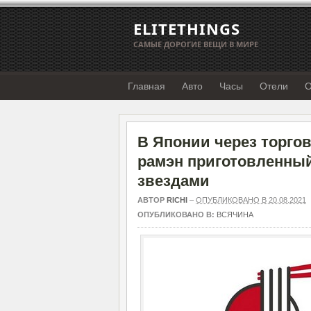
ELITETHINGS
САМЫЕ ДОРОГИЕ ВЕЩИ В МИРЕ
Главная
Авто
Часы
Отели
О
В Японии через торго
рамэн приготовленный
звездами
АВТОР
RICHI
–
ОПУБЛИКОВАНО В 20.08.2021
ОПУБЛИКОВАНО В:
ВСЯЧИНА