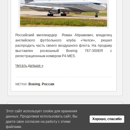
Российский миллиардер Роман Абрамович, владелец
английского футбольного клуба «Челси», решил
распродать часть своего воздушного флота. На продажу
выставлен роскошный Boeing 767-300ER с
регистрационным номером P4-MES.
Читать дальше »
Boeing
,
Россия
МЕТКИ:
Этот сайт использует cookie для хранения
данных. Продолжая использовать сайт, Вы
Copyright elitethings. All Rights
Об Arras WordPress Theme
Хорошо, спасибо
Reserved.
даете свое согласие на работу с этими
файлами.