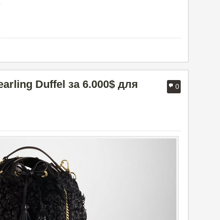
.
rling Duffel за 6.000$ для
0