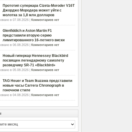
Прототип суперкара Cizeta-Moroder V16T
Джорджо Мородера может уйти с
молотка за 1,8 млн долларов
овано в 07.08.2026 |
Комментариев нет
Glenfiddich и Aston Martin F1
представили вторую серию
лимитированного 16-летнего виски
овано в 06.08.2026 |
Комментариев нет
Новый гиперкар Hennessey Blackbird
посвящен легендарному самолету
разведчику SR-71 «Blackbird»
овано в 05.08.2026 |
Комментариев нет
TAG Heuer и Team Ikuzawa представили
новые часы Carrera Chronograph в
гоночном стиле
овано в 04.08.2026 |
Комментариев нет
ы