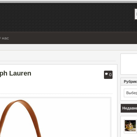
 нас
ph Lauren
0
Рубрик
Рубрик
Недавн