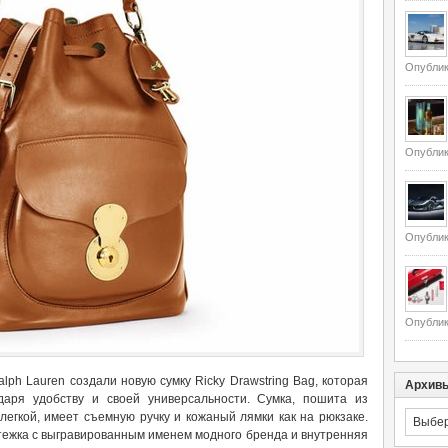
Опублик
Опублик
Опублик
Опублик
ph Lauren создали новую сумку Ricky Drawstring Bag, которая
Архив
даря удобству и своей универсальности. Сумка, пошита из
Архивы
легкой, имеет съемную ручку и кожаный лямки как на рюкзаке.
тежка с выгравированным именем модного бренда и внутренняя