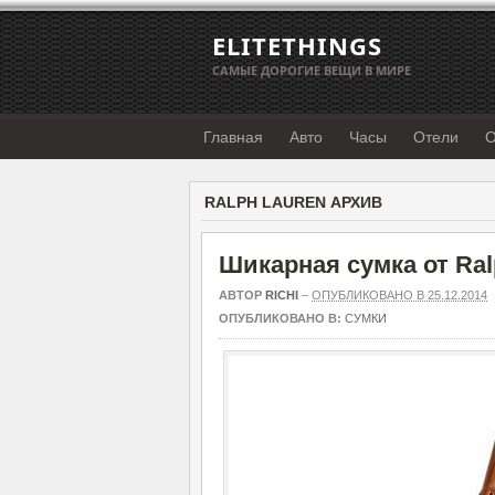
ELITETHINGS
САМЫЕ ДОРОГИЕ ВЕЩИ В МИРЕ
Главная
Авто
Часы
Отели
О
RALPH LAUREN АРХИВ
Шикарная сумка от Ral
АВТОР
RICHI
–
ОПУБЛИКОВАНО В 25.12.2014
ОПУБЛИКОВАНО В:
СУМКИ