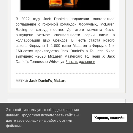
В 2022 году Jack Daniel’s подписали многолетнее
соглашение с гоночной командой Формулы-1 McLaren
Racing о сотрудничестве. До этого момента было
выпущено четыре специальности серии виски в
коллаборации двух брендов. В честь старта нового
сезона Формулы-1, 1.000 гонке McLaren в Формуле-1 и
160-летия производства Jack Daniel’s в Теннесе было
выпущено «2026 McLaren Mastercard F1 Team X Jack
Daniel’s Tennessee Whiskey».
Читать дальше »
Jack Daniel’s
,
McLare
МЕТКИ:
Этот сайт использует cookie для хранения
Copyright elitethings. All Rights
Об Arras WordPress Theme
данных. Продолжая использовать сайт, Вы
Хорошо, спасибо
Reserved.
даете свое согласие на работу с этими
файлами.