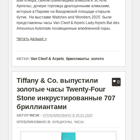
Ван Клифа, сыном гранильщика алмазов и Эстель
Арпельс, дочери торговца драгоценными алмазами,
которые в Париже на Вандомской площади открыли
бутик. На выставке Watches and Wonders 2025 были
представлены часы Van Cleef & Arpels Lady Arpels Bal des
Amoureux Automate посвященные влюбленной пары.
Читать дальше »
Van Cleef & Arpels
,
бриллианты
,
золото
МЕТКИ:
Tiffany & Co. выпустили
0
золотые часы Twenty-Four
Stone инкрустированные 707
бриллиантами
АВТОР
RICHI
–
ОПУБЛИКОВАНО В 28.01.2025
ОПУБЛИКОВАНО В:
АУКЦИОНЫ
,
ЧАСЫ