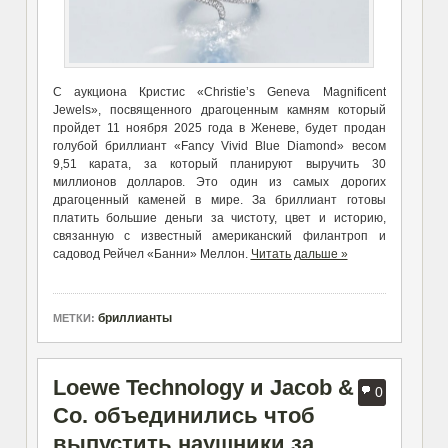
С аукциона Кристис «Christie’s Geneva Magnificent
Jewels», посвященного драгоценным камням который
пройдет 11 ноября 2025 года в Женеве, будет продан
голубой бриллиант «Fancy Vivid Blue Diamond» весом
9,51 карата, за который планируют выручить 30
миллионов долларов. Это
о
дин из самых дорогих
драгоценный каменей в мире. За бриллиант готовы
платить большие деньги за чистоту, цвет и историю,
связанную с известный американский филантроп и
садовод Рейчел «Банни» Меллон.
Читать дальше »
бриллианты
МЕТКИ:
Loewe Technology и Jacob &
0
Co. объединились чтоб
выпустить наушники за