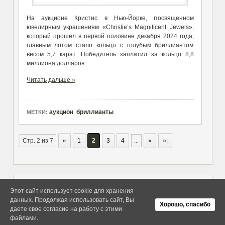
На аукционе Кристис в Нью-Йорке, посвященном
ювелирным украшениям «Christie’s Magnificent Jewels»,
который прошел в первой половине декабря 2024 года,
главным лотом стало кольцо с голубым бриллиантом
весом 5,7 карат. Победитель заплатил за кольцо 8,8
миллиона долларов.
Читать дальше »
аукцион
,
бриллианты
МЕТКИ:
Стр. 2 из 7
«
1
2
3
4
...
»
»|
Этот сайт использует cookie для хранения
данных. Продолжая использовать сайт, Вы
Copyright elitethings. All Rights
Об Arras WordPress Theme
Хорошо, спасибо
Reserved.
даете свое согласие на работу с этими
файлами.