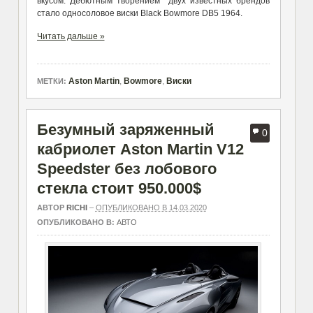
вкусом. Дебютным творением двух известных брендов
стало односоловое виски Black Bowmore DB5 1964.
Читать дальше »
Aston Martin
,
Bowmore
,
Виски
МЕТКИ:
Безумный заряженный
0
кабриолет Aston Martin V12
Speedster без лобового
стекла стоит 950.000$
АВТОР
RICHI
–
ОПУБЛИКОВАНО В 14.03.2020
ОПУБЛИКОВАНО В:
АВТО