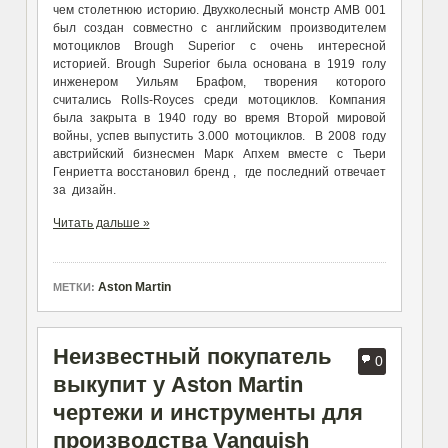
чем столетнюю историю. Двухколесный монстр AMB 001
был создан совместно с английским производителем
мотоциклов Brough Superior с очень интересной
историей. Brough Superior была основана в 1919 голу
инженером Уильям Брафом, творения которого
считались Rolls-Royces среди мотоциклов. Компания
была закрыта в 1940 году во время Второй мировой
войны, успев выпустить 3.000 мотоциклов. В 2008 году
австрийский бизнесмен Марк Апхем вместе с Тьери
Генриетта восстановил бренд , где последний отвечает
за дизайн.
Читать дальше »
Aston Martin
МЕТКИ:
Неизвестный покупатель
0
выкупит у Aston Martin
чертежи и инструменты для
производства Vanquish