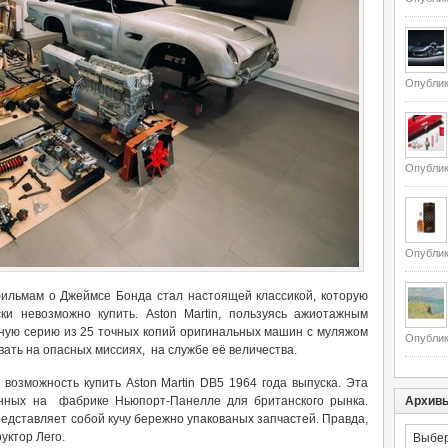
Опублик
Опублик
Опублик
фильмам о Джеймсе Бонда стал настоящей классикой, которую
ки невозможно купить. Aston Martin, пользуясь ажиотажным
нную серию из 25 точных копий оригинальных машин с муляжом
Опублик
вать на опасных миссиях, на службе её величества.
возможность купить Aston Martin DB5 1964 года выпуска. Эта
нных на фабрике Ньюпорт-Панелле для британского рынка.
Архив
едставляет собой кучу бережно упакованых запчастей. Правда,
Архивы
уктор Лего.