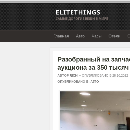
ELITETHINGS
САМЫЕ ДОРОГИЕ ВЕЩИ В МИРЕ
Главная
Авто
Часы
Отели
О
Разобранный на запчас
аукциона за 350 тыся
АВТОР
RICHI
–
ОПУБЛИКОВАНО В 28.10.2022
ОПУБЛИКОВАНО В:
АВТО