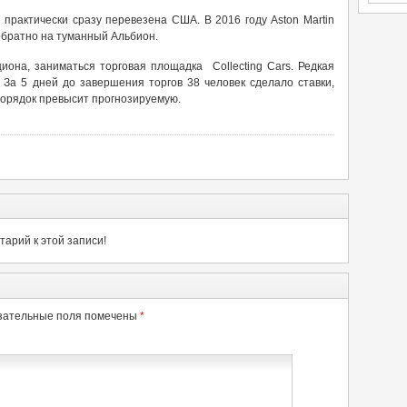
практически сразу перевезена США. В 2016 году Aston Martin
обратно на туманный Альбион.
иона, заниматься торговая площадка Collecting Cars. Редкая
 За 5 дней до завершения торгов 38 человек сделало ставки,
порядок превысит прогнозируемую.
арий к этой записи!
зательные поля помечены
*