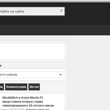
и
и
ии
Комментарии
Метки
Glenfiddich и Aston Martin F1
представили вторую серию
лимитированного 16-летнего виски
овано в 06.08.2026 |
Комментариев нет