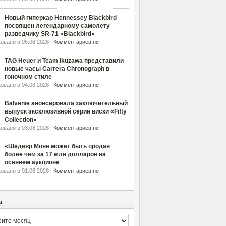
Новый гиперкар Hennessey Blackbird
посвящен легендарному самолету
разведчику SR-71 «Blackbird»
овано в 05.08.2026 |
Комментариев нет
TAG Heuer и Team Ikuzawa представили
новые часы Carrera Chronograph в
гоночном стиле
овано в 04.08.2026 |
Комментариев нет
Balvenie анонсировала заключительный
выпуск эксклюзивной серии виски «Fifty
Collection»
овано в 03.08.2026 |
Комментариев нет
«Шедевр Моне может быть продан
более чем за 17 млн долларов на
осеннем аукционе
овано в 01.08.2026 |
Комментариев нет
ы