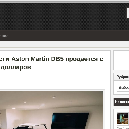
 нас
ти Aston Martin DB5 продается с
ч долларов
Рубрик
Рубрик
Недавн
Опублик