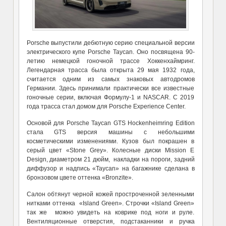
Porsche выпустили дебютную серию специальной версии
электрического купе Porsche Taycan. Оно посвящена 90-
летию немецкой гоночной трассе Хоккенхаймринг.
Легендарная трасса была открыта 29 мая 1932 года,
считается одним из самых знаковых автодромов
Германии. Здесь принимали практически все известные
гоночные серии, включая Формулу-1 и NASCAR. С 2019
года трасса стал домом для Porsche Experience Center.
Основой для Porsche Taycan GTS Hockenheimring Edition
стала GTS версия машины с небольшими
косметическими изменениями. Кузов был покрашен в
серый цвет «Stone Grey». Колесные диски Mission E
Design, диаметром 21 дюйм, накладки на пороги, задний
диффузор и надпись «Taycan» на багажнике сделана в
бронзовом цвете оттенка «Bronzite».
Салон обтянут черной кожей простроченной зеленными
нитками оттенка «Island Green». Строчки «Island Green»
так же можно увидеть на коврике под ноги и руле.
Вентиляционные отверстия, подстаканники и ручка