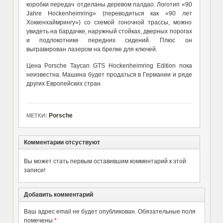
коробки передач отделаны деревом палдао. Логотип «90
Jahre Hockenheimring» (переводиться как «90 лет
Хоккенхаймрингу») со схемой гоночной трассы, можно
увидеть на бардачке, наружный стойках, дверных порогах
и подлокотнике передних сидений. Плюс он
выгравирован лазером на брелке для ключей.
Цена Porsche Taycan GTS Hockenheimring Edition пока
неизвестна. Машина будет продаться в Германии и ряде
других Европейских стран.
Porsche
МЕТКИ:
Комментарии отсуствуют
Вы может стать первым оставившим комментарий к этой
записи!
Добавить комментарий
Ваш адрес email не будет опубликован.
Обязательные поля
помечены
*