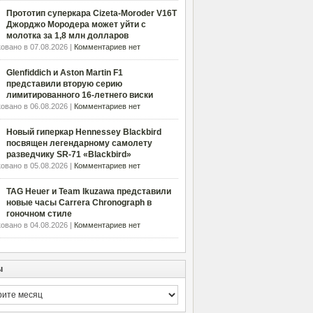
Прототип суперкара Cizeta-Moroder V16T
Джорджо Мородера может уйти с
молотка за 1,8 млн долларов
овано в 07.08.2026 |
Комментариев нет
Glenfiddich и Aston Martin F1
представили вторую серию
лимитированного 16-летнего виски
овано в 06.08.2026 |
Комментариев нет
Новый гиперкар Hennessey Blackbird
посвящен легендарному самолету
разведчику SR-71 «Blackbird»
овано в 05.08.2026 |
Комментариев нет
TAG Heuer и Team Ikuzawa представили
новые часы Carrera Chronograph в
гоночном стиле
овано в 04.08.2026 |
Комментариев нет
ы