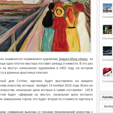
Опублик
Опублик
тина знаменитого норвежского художника
Эдвард Мунк «Крик»
за
Опублик
еще одно плотно мастера поставит рекорд стоимости. В это раз
 на мосту» написанное художников в 1902 году, на котором
ту в длинных красочных платьях.
нный дом Сотбис, картина будет выставлено на аукцион
Опублик
му искусству, которые пройдет 14 ноября 2016 года. Всего на
искусства, начальная цена которых в сумме составляет 145,8
том будет «Девушки на мосту», начальная цена которого
Архив
м завершении торгов, это будет вторая по стоимости картина в
Архивы
ом, суммарная выручка от продаж произведений искусства с