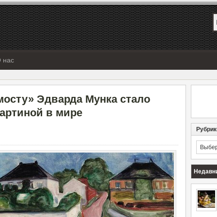
 нас
мосту» Эдварда Мунка стало
картиной в мире
Рубрик
Рубрик
Недавн