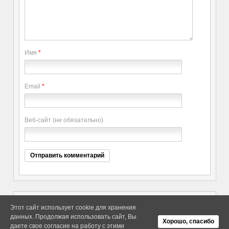
Имя
*
Email
*
Веб-сайт (не обязательно)
Этот сайт использует cookie для хранения
данных. Продолжая использовать сайт, Вы
Copyright elitethings. All Rights
Об Arras WordPress Theme
Хорошо, спасибо
Reserved.
даете свое согласие на работу с этими