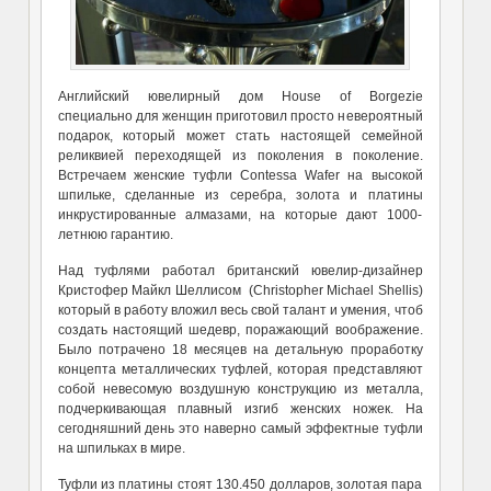
Английский ювелирный дом House of Borgezie
специально для женщин приготовил просто невероятный
подарок, который может стать настоящей семейной
реликвией переходящей из поколения в поколение.
Встречаем женские туфли Contessa Wafer на высокой
шпильке, сделанные из серебра, золота и платины
инкрустированные алмазами, на которые дают 1000-
летнюю гарантию.
Над туфлями работал британский ювелир-дизайнер
Кристофер Майкл Шеллисом (Christopher Michael Shellis)
который в работу вложил весь свой талант и умения, чтоб
создать настоящий шедевр, поражающий воображение.
Было потрачено 18 месяцев на детальную проработку
концепта металлических туфлей, которая представляют
собой невесомую воздушную конструкцию из металла,
подчеркивающая плавный изгиб женских ножек. На
сегодняшний день это наверно самый эффектные туфли
на шпильках в мире.
Туфли из платины стоят 130.450 долларов, золотая пара