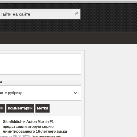
и
и
ии
Комментарии
Метки
Glenfiddich и Aston Martin F1
представили вторую серию
лимитированного 16-летнего виски
овано в 06.08.2026 |
Комментариев нет