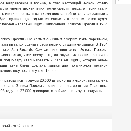
вое направление в музыке, а стал настоящей иконой, стилю
устя многие десятилетия после смерти певца, а песни стали
ть многие десятки тысяч долларов за любые вещи связанные с
йдет аукцион, где одним из самых интересных лотов будет
 песней «That’s All Right» записанная Элвисом Пресли в 1954
 Элвиса Пресли был самым обычным американским пареньком,
илами пытался сделать свою первую студийную запись. В 1954
аписи Sun Records, Сэм Филлипс пригласил Элвиса Пресли,
илла Блэка, чтоб послушать, как звучат их песни, но ничего
под гитару стал напевать «That’s All Right», которая очень
ющий день была сделана запись для популярной местной
ночного шоу песня звучала 14 раз.
ght» разошлись тиражом 20.000 штук, но на аукцион, выставлена
 сделала Элвиса Пресли за один день знаменитым. Пластинка
8 году за 27.000 долларов, а сейчас планирует получить не
арий к этой записи!