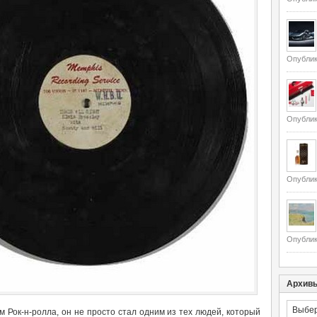
Опублик
Опублик
Опублик
Опублик
Архив
Архивы
Рок-н-ролла, он не просто стал одним из тех людей, который