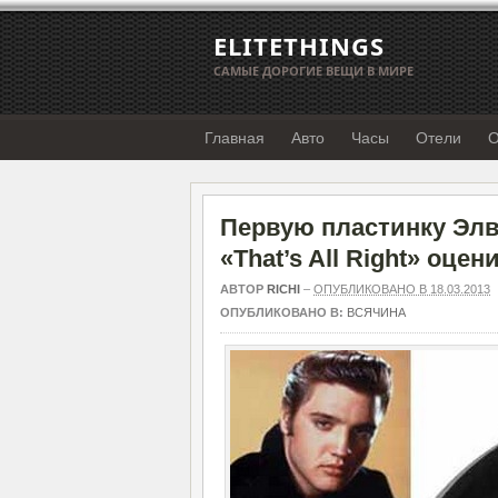
ELITETHINGS
САМЫЕ ДОРОГИЕ ВЕЩИ В МИРЕ
Главная
Авто
Часы
Отели
О
Первую пластинку Элв
«That’s All Right» оце
АВТОР
RICHI
–
ОПУБЛИКОВАНО В 18.03.2013
ОПУБЛИКОВАНО В:
ВСЯЧИНА