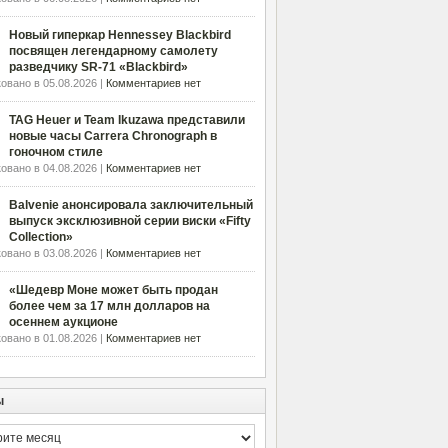
Новый гиперкар Hennessey Blackbird
посвящен легендарному самолету
разведчику SR-71 «Blackbird»
овано в 05.08.2026 |
Комментариев нет
TAG Heuer и Team Ikuzawa представили
новые часы Carrera Chronograph в
гоночном стиле
овано в 04.08.2026 |
Комментариев нет
Balvenie анонсировала заключительный
выпуск эксклюзивной серии виски «Fifty
Collection»
овано в 03.08.2026 |
Комментариев нет
«Шедевр Моне может быть продан
более чем за 17 млн долларов на
осеннем аукционе
овано в 01.08.2026 |
Комментариев нет
ы