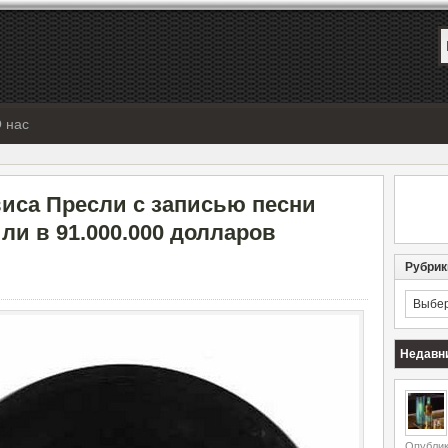
 нас
иса Пресли с записью песни
нили в 91.000.000 долларов
Рубрик
Рубрик
Недавн
Опублик