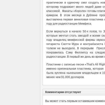
практически в одиночку смог создать но
которому подражает много людей даже сп
классикой. Фанаты «Короля» готовы плати
кумиром. В этом месяце в Дублине про
выставлена первая виниловая пластинка с
году для радиостанции Мемфиса.
Если вернуться в начало 50-х голов, то
которые мечтал стать звездой и всеми с
году владелец мемфисской фирмы звукоз
гитариста Скотти Мура и контрабасиста Б
толком не выходило. В перерыве Пресли 
понравилась Сэму Филлипсу на следу
радиостанции. В первый же день во время 
Пластинки с записью песни «That’s All Ri
именно оригинальная пластинка, которая
была куплена нынешним владельцем в 199
менее чем 91.000 долларов.
Комментарии отсуствуют
Вы может стать первым оставившим коммент