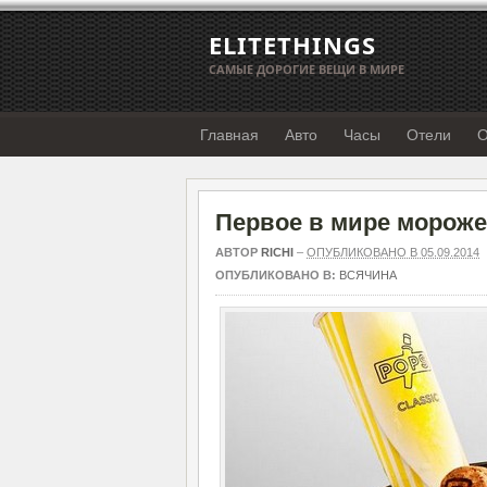
ELITETHINGS
САМЫЕ ДОРОГИЕ ВЕЩИ В МИРЕ
Главная
Авто
Часы
Отели
О
Первое в мире мороже
АВТОР
RICHI
–
ОПУБЛИКОВАНО В 05.09.2014
ОПУБЛИКОВАНО В:
ВСЯЧИНА