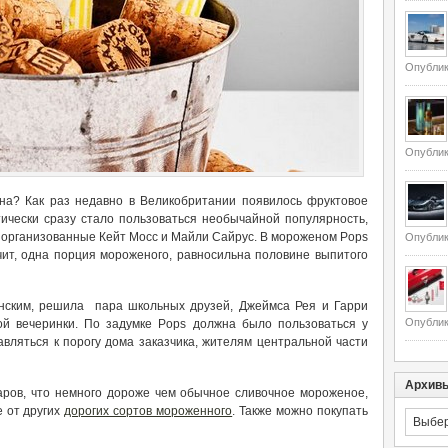
Опублик
Опублик
на? Как раз недавно в Великобритании появилось фруктовое
ически сразу стало пользоваться необычайной популярность,
 организованные Кейт Мосс и Майли Сайрус. В мороженом Pops
Опублик
чит, одна порция мороженого, равносильна половине выпитого
нским, решила пара школьных друзей, Джеймса Рея и Гарри
Опублик
ой вечеринки. По задумке Pops должна было пользоваться у
авляться к порогу дома заказчика, жителям центральной части
Архив
аров, что немного дороже чем обычное сливочное мороженое,
е от других
дорогих сортов мороженного
. Также можно покупать
Архивы