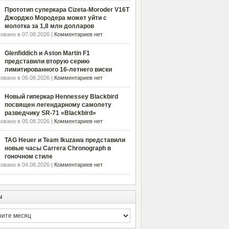
Прототип суперкара Cizeta-Moroder V16T
Джорджо Мородера может уйти с
молотка за 1,8 млн долларов
овано в 07.08.2026 |
Комментариев нет
Glenfiddich и Aston Martin F1
представили вторую серию
лимитированного 16-летнего виски
овано в 06.08.2026 |
Комментариев нет
Новый гиперкар Hennessey Blackbird
посвящен легендарному самолету
разведчику SR-71 «Blackbird»
овано в 05.08.2026 |
Комментариев нет
TAG Heuer и Team Ikuzawa представили
новые часы Carrera Chronograph в
гоночном стиле
овано в 04.08.2026 |
Комментариев нет
ы