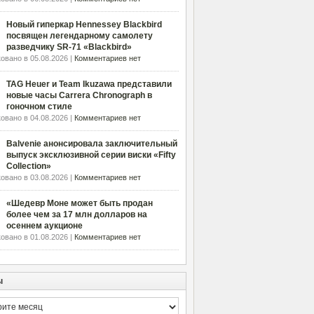
Новый гиперкар Hennessey Blackbird
посвящен легендарному самолету
разведчику SR-71 «Blackbird»
овано в 05.08.2026 |
Комментариев нет
TAG Heuer и Team Ikuzawa представили
новые часы Carrera Chronograph в
гоночном стиле
овано в 04.08.2026 |
Комментариев нет
Balvenie анонсировала заключительный
выпуск эксклюзивной серии виски «Fifty
Collection»
овано в 03.08.2026 |
Комментариев нет
«Шедевр Моне может быть продан
более чем за 17 млн долларов на
осеннем аукционе
овано в 01.08.2026 |
Комментариев нет
ы