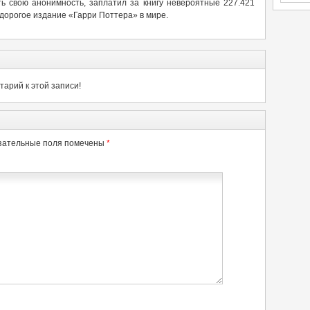
ь свою анонимность, заплатил за книгу невероятные 227.421
дорогое издание «Гарри Поттера» в мире.
арий к этой записи!
зательные поля помечены
*