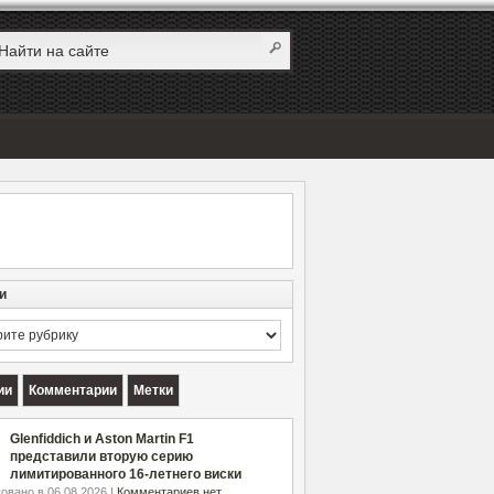
и
и
ии
Комментарии
Метки
Glenfiddich и Aston Martin F1
представили вторую серию
лимитированного 16-летнего виски
овано в 06.08.2026 |
Комментариев нет