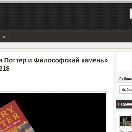
 нас
и Поттер и Философский камень»
21$
Рубрик
Рубрик
Недавн
Опублик