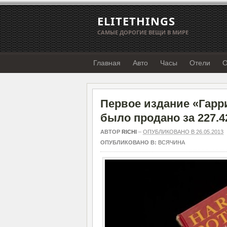
ELITETHINGS
САМЫЕ ДОРОГИЕ ВЕЩИ В МИРЕ
Главная
Авто
Часы
Отели
О
Первое издание «Гарр
было продано за 227.4
АВТОР
RICHI
–
ОПУБЛИКОВАНО В 26.05.2013
ОПУБЛИКОВАНО В:
ВСЯЧИНА