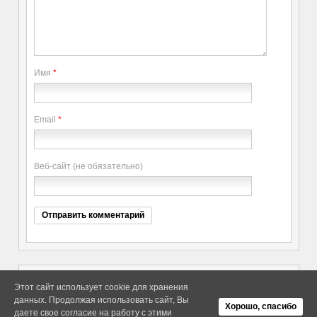
Имя
*
Email
*
Веб-сайт (не обязательно)
Этот сайт использует cookie для хранения
данных. Продолжая использовать сайт, Вы
Copyright elitethings. All Rights
Об Arras WordPress Theme
Хорошо, спасибо
Reserved.
даете свое согласие на работу с этими