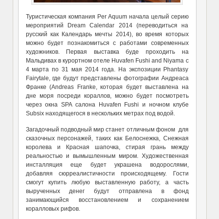
Туристическая компания Per Aquum начала целый серию
мероприятий Dream Calendar 2014 (переводиться на
русский как Календарь мечты 2014), во время которых
можно будет познакомиться с работами современных
художников. Первая выставка буде проходить на
Мальдивах в курортном отеле Huvafen Fushi and Niyama с
4 марта по 31 мая 2014 года. На экспозиции Phantasy
Fairytale, где будут представлены фотографии Андреаса
Франке (Andreas Franke, которая будет выставлена на
дне моря посреди кораллов, можно будет посмотреть
через окна SPA салона Huvafen Fushi и ночном клубе
Subsix находящегося в нескольких метрах под водой.
Загадочный подводный мир станет отличным фоном для
сказочных персонажей, таких как Белоснежка, Снежная
королева и Красная шапочка, стирая грань между
реальностью и вымышленным миром. Художественная
инсталляция еще будет украшена водорослями,
добавляя сюрреалистичности происходящему. Гости
смогут купить любую выставленную работу, а часть
вырученных денег будут отправлена в фонд
занимающийся восстановлением и сохранением
коралловых рифов.