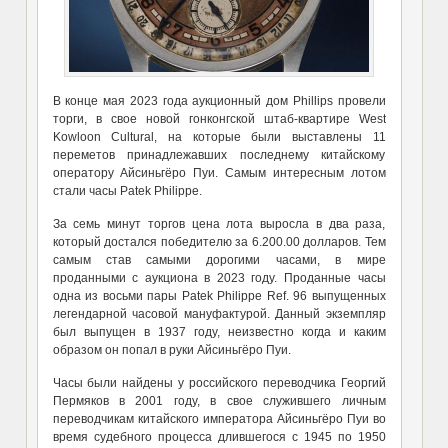
В конце мая 2023 года аукционный дом Phillips провели
торги, в свое новой гонконгской штаб-квартире West
Kowloon Cultural, на которые были выставлены 11
переметов принадлежавших последнему китайскому
оператору Айсиньгёро Пуи. Самым интересным лотом
стали часы Patek Philippe.
За семь минут торгов цена лота выросла в два раза,
который достался победителю за 6.200.00 долларов. Тем
самым став самыми дорогими часами, в мире
проданными с аукциона в 2023 году. Проданные часы
одна из восьми пары Patek Philippe Ref. 96 выпущенных
легендарной часовой мануфактурой. Данный экземпляр
был выпущен в 1937 году, неизвестно когда и каким
образом он попал в руки Айсиньгёро Пуи.
Часы были найдены у российского переводчика Георгий
Пермяков в 2001 году, в свое служившего личным
переводчикам китайского императора Айсиньгёро Пуи во
время судебного процесса длившегося с 1945 по 1950