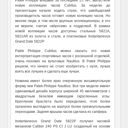
Patek Philippe впервые за последние 25 лет, выпустили
новую коллекцию часов Cubitus. За неделю до
презентации начали ходить слухи, что швейцарский
производитель часов готовит новую колекцию часов. Но
многие люди, в том числе крупные коллекционеры, в это
не верили, считая «вбросим» и подделкой. В рамках
новой коллекции часов доступны стальные 5821A,
5821AR из золота и стали, и платиновые Instantaneous
Grand Date 5822P.
Patek Philippe Cubitus можно сказать это новая
интерпретация спортивных часов с роскошной отделкой,
очень похожих на культовые Nautilus. В Patek Philippe
решили, что ничего не стоит изобретать с нуля, лучше
взять все лучшее и сделать еще лучше.
Новинка имеет более ярко очерченную восьмиугольную
форму чем Patek Philippe Nautilus. Все три модели имеют
одинаковый дизайн корпуса шириной 45 миллиметров с
квадратным безелем имеющим скругленные углы.
Крепление браслета было переделано, чтоб более
органично выглядело на корпусе более прямоугольными
переходами. Задняя крышка часов сделана из сапфира.
Instantaneous Grand Date 5822P получил часовой
механизм Caliber 240 PS CI J LU созданный на основе