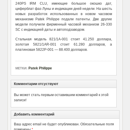
240PS IRM CLU, имеющие большое окошко дат,
циферблат фаз Луны и индикации дней недели. На шесть
новых разработок использованных в новом часовом
механизме Patek Philippe подали патенты. Две другие
модели получили фирменный часовой механизм 26-330
SC с индикацией даты и автоподзаводом.
Стальная модель 821/1A-001 стоит 41.250 доллара,
золотая 5821/1AR-001 стоит 61.280 долларов, а
платиновая 5822P-001 — 88.400 долларов.
Patek Philippe
МЕТКИ:
Комментарии отсуствуют
Вы может стать первым оставившим комментарий к этой
записи!
Добавить комментарий
Ваш адрес email не будет опубликован.
Обязательные поля
помечены
*