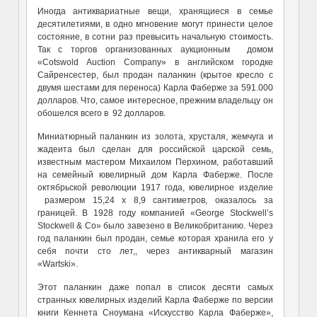
Иногда антиквариатные вещи, хранящиеся в семье
десятилетиями, в одно мгновение могут принести целое
состояние, в сотни раз превысить начальную стоимость.
Так с торгов организованных аукционным домом
«Cotswold Auction Company» в английском городке
Сайренсестер, был продан паланкин (крытое кресло с
двумя шестами для переноса) Карла Фаберже за 591.000
долларов. Что, самое интересное, прежним владельцу он
обошелся всего в 92 долларов.
Миниатюрный паланкин из золота, хрусталя, жемчуга и
жадеита был сделан для российской царской семь,
известным мастером Михаилом Перхином, работавший
на семейный ювелирный дом Карла Фаберже. После
октябрьской революции 1917 года, ювелирное изделие
размером 15,24 х 8,9 сантиметров, оказалось за
границей. В 1928 году компанией «George Stockwell’s
Stockwell & Co» было завезено в Великобританию. Через
год паланкин был продан, семье которая хранила его у
себя почти сто лет,, через антикварный магазин
«Wartski».
Этот паланкин даже попал в список десяти самых
странных ювелирных изделий Карла Фаберже по версии
книги Кеннета Сноумана «Искусство Карла Фаберже»,