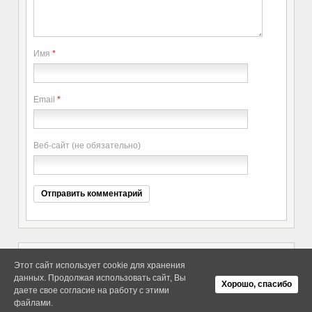
Имя
*
Email
*
Веб-сайт (не обязательно)
Этот сайт использует cookie для хранения
данных. Продолжая использовать сайт, Вы
Copyright elitethings. All Rights
Об Arras WordPress Theme
Хорошо, спасибо
Reserved.
даете свое согласие на работу с этими
файлами.