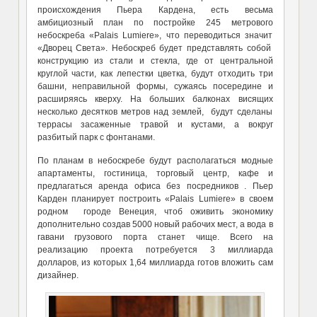
происхождения Пьера Кардена, есть весьма
амбициозный план по постройке 245 метрового
небоскреба «Palais Lumiere», что переводиться значит
«Дворец Света». Небоскреб будет представлять собой
конструкцию из стали и стекла, где от центральной
круглой части, как лепестки цветка, будут отходить три
башни, неправильной формы, сужаясь посередине и
расширяясь кверху. На больших балконах висящих
несколько десятков метров над землей, будут сделаны
террасы засаженные травой и кустами, а вокруг
разбитый парк с фонтанами.
По планам в небоскребе будут располагаться модные
апартаменты, гостиница, торговый центр, кафе и
предлагаться аренда офиса без посредников . Пьер
Карден планирует построить «Palais Lumiere» в своем
родном городе Венеция, чтоб оживить экономику
дополнительно создав 5000 новый рабочих мест, а вода в
гавани грузового порта станет чище. Всего на
реализацию проекта потребуется 3 миллиарда
долларов, из которых 1,64 миллиарда готов вложить сам
дизайнер.