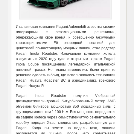
Итальянская компания Pagani Automobili известна своими
гиперкарами с революционными решениями,
опережающими свое время, и совершенно безумными
характеристиками. Её очередной новинкой для
ценителей по-настоящему мощных машин, стал родстер
Pagani Imola Roadster. Изначально компания хотела
выпустить в 2020 году купе с открытым верхом Pagani
Imola Coupé посвященном легендарной итальянской
гоночной трассе. Но планы изменились было принято
решение сделать гибрид, где использовались технологии
Pagani Huayra Roadster BC и аэродинамика трекового
Pagani Huayra R.
Pagani Imola Roadster получил V-образный
двенадцатицилиндровый битурбированный мотор AMG
объемом 6-литров, мощностью 850 лошадиных силы с
крутящим моментом 1.100 Н·м. Вся мощность передается
на задние колеса через семиступенчатую секвентальную
коробку передач Xtrac, специально разработанную для
Pagani. Когда вы жмете на педаль газа, машина
разгоняется до 350км/ч, после чего срабатывает