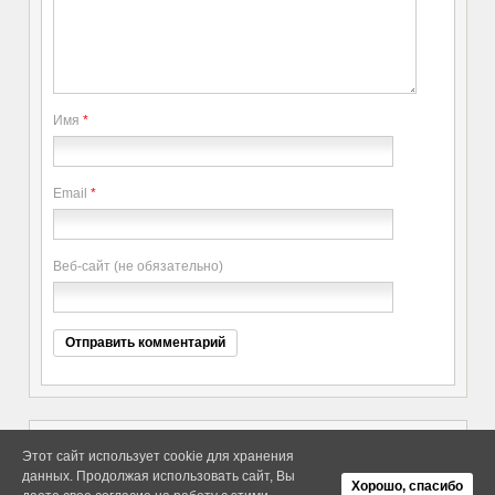
Имя
*
Email
*
Веб-сайт (не обязательно)
Этот сайт использует cookie для хранения
данных. Продолжая использовать сайт, Вы
Copyright elitethings. All Rights
Об Arras WordPress Theme
Хорошо, спасибо
Reserved.