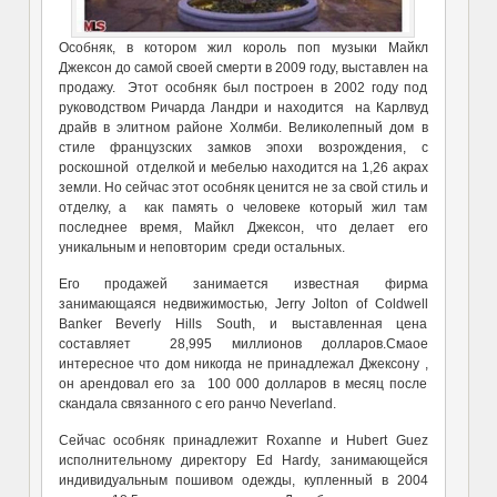
Особняк, в котором жил король поп музыки Майкл
Джексон до самой своей смерти в 2009 году, выставлен на
продажу. Этот особняк был построен в 2002 году под
руководством Ричарда Ландри и находится на Карлвуд
драйв в элитном районе Холмби. Великолепный дом в
стиле французских замков эпохи возрождения, с
роскошной отделкой и мебелью находится на 1,26 акрах
земли. Но сейчас этот особняк ценится не за свой стиль и
отделку, а как память о человеке который жил там
последнее время, Майкл Джексон, что делает его
уникальным и неповторим среди остальных.
Его продажей занимается известная фирма
занимающаяся недвижимостью, Jerry Jolton of Coldwell
Banker Beverly Hills South, и выставленная цена
составляет 28,995 миллионов долларов.Смаое
интересное что дом никогда не принадлежал Джексону ,
он арендовал его за 100 000 долларов в месяц после
скандала связанного с его ранчо Neverland.
Сейчас особняк принадлежит Roxanne и Hubert Guez
исполнительному директору Ed Hardy, занимающейся
индивидуальным пошивом одежды, купленный в 2004