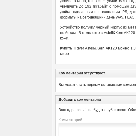
двойного-моно, как в Hi-Fi усилителях. Г
увеличить до 192 гигабайт с помощью дв
дюйма сделанным по технологии IPS, да
форматы на сегодняшний день WAV, FLAC, 
Устройство получил черный корпус из ме
по бокам. В комплекте с Astell&Kern AK12
кожи.
Купить iRiver Astell&Kern AK120 можно 1.
мире.
Комментарии отсуствуют
Вы может стать первым оставившим коммент
Добавить комментарий
Ваш адрес email не будет опубликован.
Обя
Комментарий