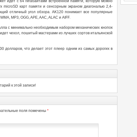
аджет идет с 64 гигабайтами встроенной памяти, которую можно
ух microSD карт памяти и сенсорным экраном диагональю 2,4-
ющий отличный угол обзора. AK120 понимает все популярные
WMA, MP3, OGG, APE, AAC, ALAC и AIFF.
талла с минимально необходимым набором механических кнопок
0 идет чехол, пошитый мастерами из лучших сортов итальянской
300 долларов, что делает этот плеер одним из самых дорогих в
арий к этой записи!
зательные поля помечены
*