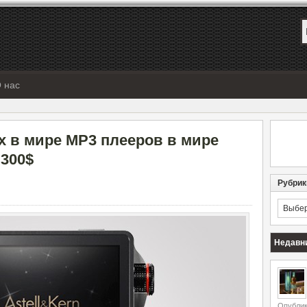
 нас
х в мире MP3 плееров в мире
.300$
Рубрик
Рубрик
Недавн
Опублик