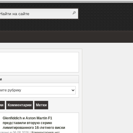
и
и
ии
Комментарии
Метки
Glenfiddich и Aston Martin F1
представили вторую серию
лимитированного 16-летнего виски
овано в 06.08.2026 |
Комментариев нет