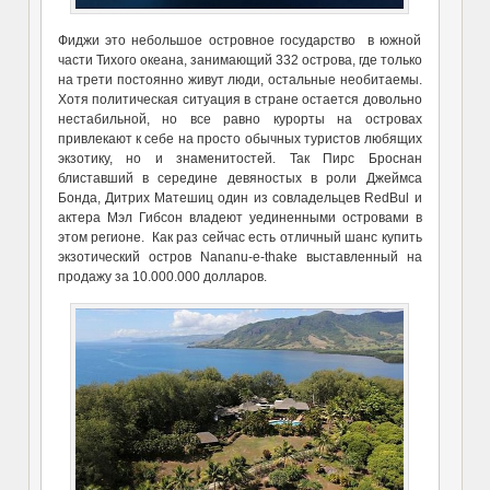
Фиджи это небольшое островное государство в южной
части Тихого океана, занимающий 332 острова, где только
на трети постоянно живут люди, остальные необитаемы.
Хотя политическая ситуация в стране остается довольно
нестабильной, но все равно курорты на островах
привлекают к себе на просто обычных туристов любящих
экзотику, но и знаменитостей. Так Пирс Броснан
блиставший в середине девяностых в роли Джеймса
Бонда, Дитрих Матешиц один из совладельцев RedBul и
актера Мэл Гибсон владеют уединенными островами в
этом регионе. Как раз сейчас есть отличный шанс купить
экзотический остров Nananu-e-thake выставленный на
продажу за 10.000.000 долларов.