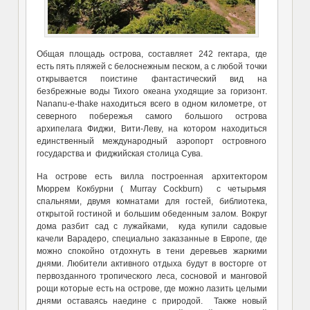
Общая площадь острова, составляет 242 гектара, где
есть пять пляжей с белоснежным песком, а с любой точки
открывается поистине фантастический вид на
безбрежные воды Тихого океана уходящие за горизонт.
Nananu-e-thake находиться всего в одном километре, от
северного побережья самого большого острова
архипелага Фиджи, Вити-Леву, на котором находиться
единственный международный аэропорт островного
государства и фиджийская столица Сува.
На острове есть вилла построенная архитектором
Мюррем Кокбурни ( Murray Cockburn) с четырьмя
спальнями, двумя комнатами для гостей, библиотека,
открытой гостиной и большим обеденным залом. Вокруг
дома разбит сад с лужайками, куда купили садовые
качели Варадеро, специально заказанные в Европе, где
можно спокойно отдохнуть в тени деревьев жаркими
днями. Любители активного отдыха будут в восторге от
первозданного тропического леса, сосновой и манговой
рощи которые есть на острове, где можно лазить целыми
днями оставаясь наедине с природой. Также новый