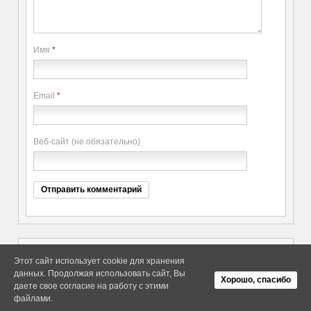
Имя
*
Email
*
Веб-сайт (не обязательно)
Этот сайт использует cookie для хранения
данных. Продолжая использовать сайт, Вы
Copyright elitethings. All Rights
Об Arras WordPress Theme
Хорошо, спасибо
Reserved.
даете свое согласие на работу с этими
файлами.