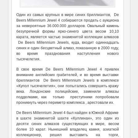
Один из самых крупных в мире синих бриллиантов, De
Beers Millennium Jewel 4 собираются продать с аукциона
за невероятные 36.000.000 долларов. Овальный камень
безупречной формы ярко-синего цвета весом 10,10
карата, является частью знаменитой коллекции алмазов
De Beers Millennium Jewels, куда, входит одиннадцать
синих и один бесцветный алмаз, показанную в 2000 году,
во время празднования наступления нового
тысячелетия.
В свое время De Beers Millennium Jewel 4 привлек
внимание английских грабителей, и во время выставки
бриллиантов De Beers Millennium Jewels в комплексе
«Купол тысячелетия», они попытались совершить кражу
века. Лондонские полицейские, заменили алмазы
подделками, как только преступники попробовали
проникнуть через периметр комплекса , арестовали их.
De Beers Millennium Jewel 4 был найден в Южной Африке
в шахте знаменитой шахте «Куллинан», это один из
десяти синих алмазов существующих в мире, весом
более 10 карат. Нынешний владелец камня, азиаткой
коллекционер, решил выставить на торги,