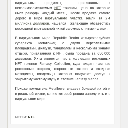
виртуальные предметы, привязанные к
невзаимозаменяемым
NFT
токенам, цена на которые
бьют рекорды каждый месяц. После продаже самого
дорого в мире
виртуального участка земли за 2,4
миллиона долларов
, нашелся желающие обзавестись
роскошной виртуальной яхтой за сумму с пятью нулями.
В виртуальном мире Republic Realm четырехпалубная
суперяхта Metaflower, с двумя вертолетными
площадками, джакузи, танцполом и несколькими зонами
отдыха, привязанная к NFT, была продана за 650.000
долларов. Яхта является часть коллекции роскошных
NFT токенов Fantasy Collection, куда входят частные
роскошные острова, скоростные катера и вводные
мотоциклы, владельцы которых получают доступ к
закрытому частому клубу и стоянке Fantasy Marina
Похоже покупатель Metaflower владеет большой яхтой и
в реальной жизни, копию которой решил заполучить и в
виртуальном мире.
NTF
МЕТКИ: