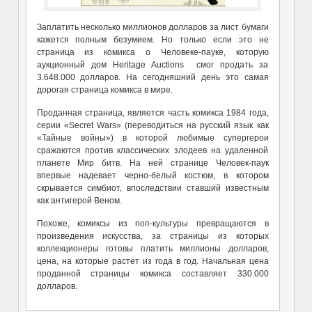
Заплатить несколько миллионов долларов за лист бумаги
кажется полным безумием. Но только если это не
страница из комикса о Человеке-пауке, которую
аукционный дом Heritage Auctions смог продать за
3.648.000 долларов. На сегодняшний день это самая
дорогая страница комикса в мире.
Проданная страница, является часть комикса 1984 года,
серии «Secret Wars» (переводиться на русский язык как
«Тайные войны») в которой любимые супергерои
сражаются против классических злодеев на удаленной
планете Мир битв. На ней странице Человек-паук
впервые надевает черно-белый костюм, в котором
скрывается симбиот, впоследствии ставший известным
как антигерой Веном.
Похоже, комиксы из поп-культуры превращаются в
произведения искусства, за страницы из которых
коллекционеры готовы платить миллионы долларов,
цена, на которые растет из года в год. Начальная цена
проданной страницы комикса составляет 330.000
долларов.