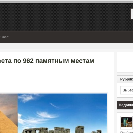
 нас
вета по 962 памятным местам
Рубрик
Рубрик
Недавн
Опублик