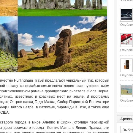
Опублик
Опублик
Опублик
овместно Hurlingham Travel предлагают уникальный тур, который
рой останутся незабываемые впечатления став путешествием
м приключенческом романе французского писателя Жюля Верна,
оятных, известных и красивых мест на земле. В программу
Опублик
ендж, Остров пасхи, Тадж-Махал, Собор Парижской Богоматери
обор Святого Петра в Ватикане, пирамиды в Гизе, а также еще
в США.
Архив
старого города в мире Алеппо в Сирии, столицу персидской
 древнеримского города Лептис-Магна в Ливии. Правда, эти
Архивы