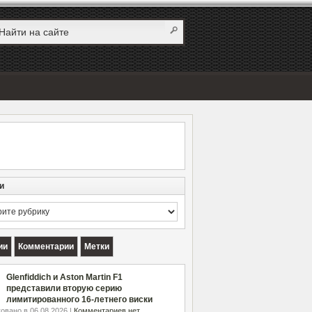
и
и
ии
Комментарии
Метки
Glenfiddich и Aston Martin F1
представили вторую серию
лимитированного 16-летнего виски
овано в 06.08.2026 |
Комментариев нет