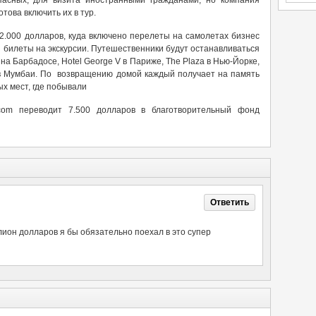
пасных, для визита иностранными гражданами, но компания
отова включить их в тур.
2.000 долларов, куда включено перелеты на самолетах бизнес
 билеты на экскурсии. Путешественники будут останавливаться
на Барбадосе, Hotel George V в Париже, The Plaza в Нью-Йорке,
e в Мумбаи. По возвращению домой каждый получает на память
х мест, где побывали
.com переводит 7.500 долларов в благотворительный фонд
Ответить
ион долларов я бы обязательно поехал в это супер