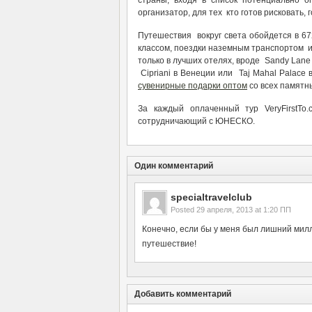
страны, входя в список потенциально о
организатор, для тех кто готов рисковать, г
Путешествия вокруг света обойдется в 67
классом, поездки наземным транспортом и
только в лучших отелях, вроде Sandy Lane 
Cipriani в Венеции или Taj Mahal Palac
сувенирные подарки оптом
со всех памятны
За каждый оплаченный тур VeryFirstTo
сотрудничающий с ЮНЕСКО.
Один комментарий
specialtravelclub
Posted
29 апреля, 2013 at 1:20 ПП
Конечно, если бы у меня был лишний милл
путешествие!
Добавить комментарий