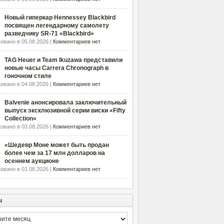
Новый гиперкар Hennessey Blackbird
посвящен легендарному самолету
разведчику SR-71 «Blackbird»
овано в 05.08.2026 |
Комментариев нет
TAG Heuer и Team Ikuzawa представили
новые часы Carrera Chronograph в
гоночном стиле
овано в 04.08.2026 |
Комментариев нет
Balvenie анонсировала заключительный
выпуск эксклюзивной серии виски «Fifty
Collection»
овано в 03.08.2026 |
Комментариев нет
«Шедевр Моне может быть продан
более чем за 17 млн долларов на
осеннем аукционе
овано в 01.08.2026 |
Комментариев нет
ы