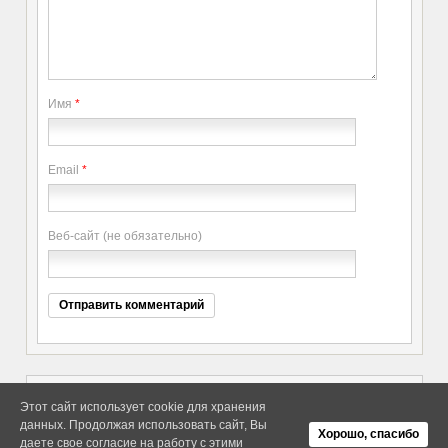
Имя
*
Email
*
Веб-сайт (не обязательно)
Этот сайт использует cookie для хранения
данных. Продолжая использовать сайт, Вы
Copyright elitethings. All Rights
Об Arras WordPress Theme
Хорошо, спасибо
Reserved.
даете свое согласие на работу с этими