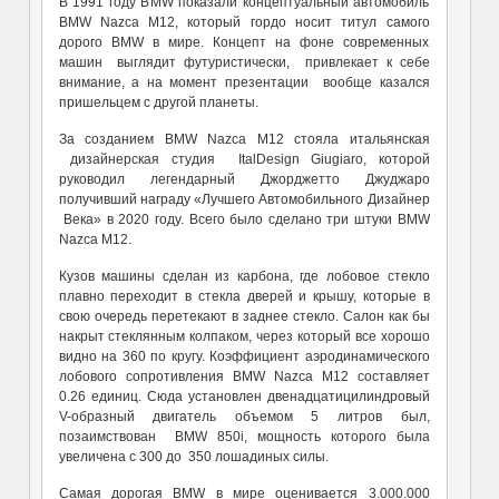
В 1991 году BMW показали концептуальный автомобиль
BMW Nazca M12, который гордо носит титул самого
дорого BMW в мире. Концепт на фоне современных
машин выглядит футуристически, привлекает к себе
внимание, а на момент презентации вообще казался
пришельцем с другой планеты.
За созданием BMW Nazca M12 стояла итальянская
дизайнерская студия ItalDesign Giugiaro, которой
руководил легендарный Джорджетто Джуджаро
получивший награду «Лучшего Автомобильного Дизайнер
Века» в 2020 году. Всего было сделано три штуки BMW
Nazca M12.
Кузов машины сделан из карбона, где лобовое стекло
плавно переходит в стекла дверей и крышу, которые в
свою очередь перетекают в заднее стекло. Салон как бы
накрыт стеклянным колпаком, через который все хорошо
видно на 360 по кругу. Коэффициент аэродинамического
лобового сопротивления BMW Nazca M12 составляет
0.26 единиц. Сюда установлен двенадцатицилиндровый
V-образный двигатель объемом 5 литров был,
позаимствован BMW 850i, мощность которого была
увеличена с 300 до 350 лошадиных силы.
Самая дорогая BMW в мире оценивается 3.000.000