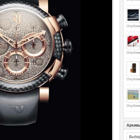
Опублик
Опублик
Опублик
Опублик
Архив
Архивы