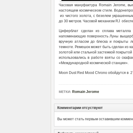
Часовая мануфактура Romain Jerome, вы
настоящем космичесеом стиле. Водонепр
из чистого золота, с безелем украшенны
до 30 метров. Часовой механизм RJ обеспе
Циферблат сделан из сплава металла 
напоминающую поверхность Луны выщерб
вручную атласом до блеска и покрыты 
темноте. Ремешок может быть сделан из ка
золотой или стальной застежкой покрытой
использовались в работе взяты со скаф
«Международной космической станции».
Moon Dust Red Mood Chrono обойдутся в 27
Romain Jerome
МЕТКИ:
Комментарии отсуствуют
Вы может стать первым оставившим коммент