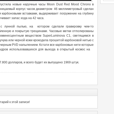
пустила новые наручные часы Moon Dust Red Mood Chrono в
оницаемый корпус часов диаметром 46 миллиметровый сделан
м карбоновыми вставками, выдерживает погружение на глубину
чивает запас хода на 42 часа.
с лунной пылью, на котором сделали гравировку чем-то
ленную и покрытую трещинами. Часовые метки отполированы
люминесцентным веществом SuperLuminova C1, светящимся в
учука или черной кожи крокодила прошитой карбоновой нитью с
 черным PVD напылением. Кстати все карбоновые нити которые
андров использовавшихся для выхода в открытый космос на
.800 долларов, и всего будет их выпущено 1969 штук.
арий к этой записи!