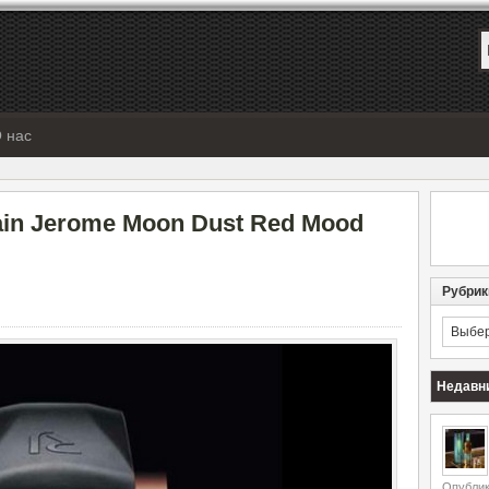
 нас
n Jerome Moon Dust Red Mood
Рубрик
Рубрик
Недавн
Опублик