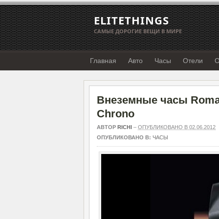
ELITETHINGS
САМЫЕ ДОРОГИЕ ВЕЩИ В МИРЕ
Главная
Авто
Часы
Отели
О
Внеземные часы Romai
Chrono
АВТОР
RICHI
–
ОПУБЛИКОВАНО В 02.06.2012
ОПУБЛИКОВАНО В:
ЧАСЫ