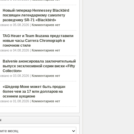
Новый гиперкар Hennessey Blackbird
посвящен легендарному самолету
разведчику SR-71 «Blackbird»
овано в 05.08.2026 |
Комментариев нет
TAG Heuer и Team Ikuzawa представили
новые часы Carrera Chronograph в
гоночном стиле
овано в 04.08.2026 |
Комментариев нет
Balvenie анонсировала заключительный
выпуск эксклюзивной серии виски «Fifty
Collection»
овано в 03.08.2026 |
Комментариев нет
«Шедевр Моне может быть продан
более чем за 17 млн долларов на
осеннем аукционе
овано в 01.08.2026 |
Комментариев нет
ы