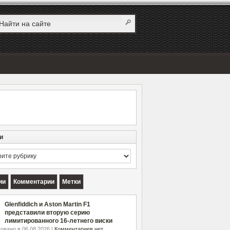
и
и
ии
Комментарии
Метки
Glenfiddich и Aston Martin F1
представили вторую серию
лимитированного 16-летнего виски
овано в 06.08.2026 |
Комментариев нет