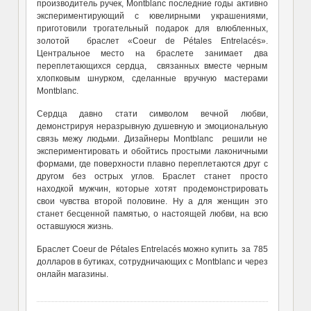
производитель ручек, Montblanc последние годы активно
экспериментирующий с ювелирными украшениями,
приготовили трогательный подарок для влюбленных,
золотой браслет «Coeur de Pétales Entrelacés».
Центральное место на браслете занимает два
переплетающихся сердца, связанных вместе черным
хлопковым шнурком, сделанные вручную мастерами
Montblanc.
Сердца давно стати символом вечной любви,
демонстрируя неразрывную душевную и эмоциональную
связь межу людьми. Дизайнеры Montblanc решили не
экспериментировать и обойтись простыми лаконичными
формами, где поверхности плавно переплетаются друг с
другом без острых углов. Браслет станет просто
находкой мужчин, которые хотят продемонстрировать
свои чувства второй половине. Ну а для женщин это
станет бесценной памятью, о настоящей любви, на всю
оставшуюся жизнь.
Браслет Coeur de Pétales Entrelacés можно купить за 785
долларов в бутиках, сотрудничающих с Montblanc и через
онлайн магазины.