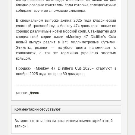
бледно-розовые кристаллы соли которые соледобытчики
собирают вручную с помощью скиммера.
В специальном выпуске джина 2025 года классический
сложный травяной вкус «Monkey 47» дополняю тонкие но
хорошо различимые нотки морской соли. Стандартно для
специальной серии виски «Monkey 47 Distiller’s Cut»
новый выпуск разлит в 375 миллиметровые бутылки.
Этикетка розово — голубого цвета напоминает о
солончаках, а так же горлышко украшено золотым
кольцом.
Продажи «Monkey 47 Distiller’s Cut 2025» стартуют в
ноябре 2025 года, по цене 80 долларов.
Джин
МЕТКИ:
Комментарии отсуствуют
Вы может стать первым оставившим комментарий к этой
записи!