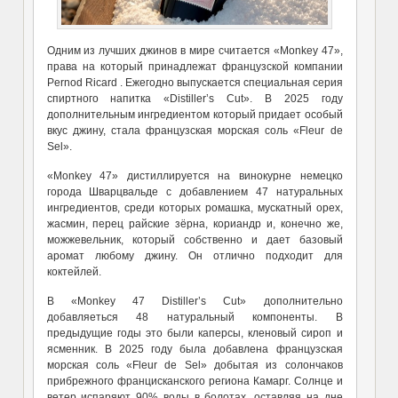
Одним из лучших джинов в мире считается «
Monkey 47
»
,
права на который принадлежат
французской
компании
Pernod Ricard
.
Ежегодно выпускается специальная серия
спиртного напитка «Distiller’s Cut». В 2025 году
дополнительным ингредиентом который придает особый
вкус джину, стала французская морская соль «
Fleur de
Sel
».
«Monkey 47» дистиллируется на винокурне немецко
города Шварцвальде с добавлением 47 натуральных
ингредиентов, среди которых ромашка, мускатный орех,
жасмин, перец райские зёрна, кориандр и, конечно же,
можжевельник, который собственно и дает базовый
аромат любому джину. Он отлично подходит для
коктейлей.
В
«
Monkey 47
Distiller’s Cut»
дополнительно
добавля
еться
48 натуральный компоненты. В
предыдущие годы это были
каперсы, кленовый сироп и
ясменник. В 2025 году была добавлена
французская
морская соль «
Fleur de Sel
»
добытая из солончаков
прибрежного францисканского региона
Камарг. Солнце и
ветер испаряют 90% воды в болотах, оставляя на дне