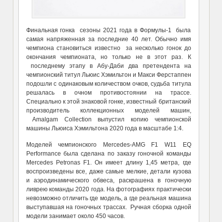
Финальная гонка сезоны 2021 года в Формулы-1 была
самая напряженная за последние 40 лет. Обычно имя
чемпиона становиться известно за несколько гонок до
окончания чемпионата, но только не в этот раз. К
последнему этапу в Абу-Даби два претендента на
чемпионский титул Льюис Хэмильтон и Макси Ферстаппен
подошли с одинаковым количеством очков, судьба титула
решалась в очном противостоянии на трассе.
Специально к этой знаковой гонке, известный британский
производитель коллекционных моделей машин,
Amalgam Collection выпустил копию чемпионской
машины Льюиса Хэмильтона 2020 года в масштабе 1:4.
Моделей чемпионского Mercedes-AMG F1 W11 EQ
Performance была сделана по заказу гоночной команды
Mercedes Petronas F1. Он имеет длину 1,45 метра, где
воспроизведены все, даже самые мелкие, детали кузова
и аэродинамического обвеса, раскрашена в гоночную
ливрею команды 2020 года. На фотографиях практически
невозможно отличить где модель, а где реальная машина
выступавшая на гоночных трассах. Ручная сборка одной
модели занимает около 450 часов.