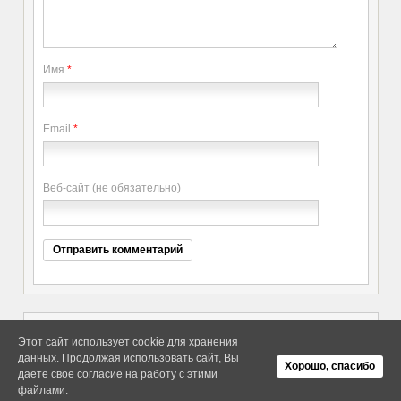
Имя
*
Email
*
Веб-сайт (не обязательно)
Этот сайт использует cookie для хранения
данных. Продолжая использовать сайт, Вы
Copyright elitethings. All Rights
Об Arras WordPress Theme
Хорошо, спасибо
Reserved.
даете свое согласие на работу с этими
файлами.