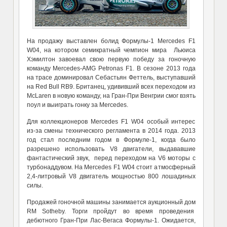
На продажу выставлен болид Формулы-1 Mercedes F1
W04, на котором семикратный чемпион мира Льюиса
Хэмилтон завоевал свою первую победу за гоночную
команду Mercedes-AMG Petronas F1. В сезоне 2013 года
на трасе доминировал Себастьян Феттель, выступавший
на Red Bull RB9. Британец, удививший всех переходом из
McLaren в новую команду, на Гран-При Венгрии смог взять
поул и выиграть гонку за Mercedes.
Для коллекционеров Mercedes F1 W04 особый интерес
из-за смены технического регламента в 2014 года. 2013
год стал последним годом в Формуле-1, когда было
разрешено использовать V8 двигатели, выдававшие
фантастический звук, перед переходом на V6 моторы с
турбонаддувом. На Mercedes F1 W04 стоит атмосферный
2,4-литровый V8 двигатель мощностью 800 лошадиных
силы.
Продажей гоночной машины занимается аукционный дом
RM Sotheby. Торги пройдут во время проведения
дебютного Гран-При Лас-Вегаса Формулы-1. Ожидается,