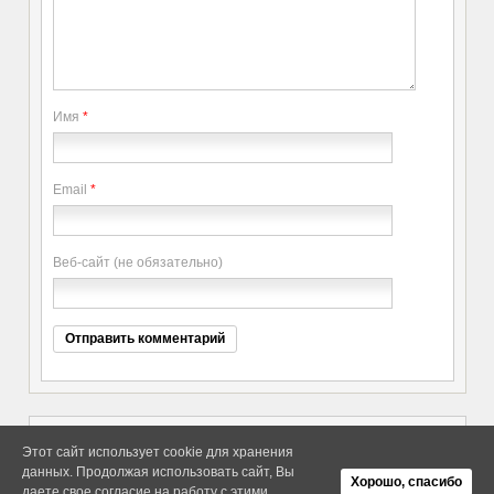
Имя
*
Email
*
Веб-сайт (не обязательно)
Этот сайт использует cookie для хранения
данных. Продолжая использовать сайт, Вы
Copyright elitethings. All Rights
Об Arras WordPress Theme
Хорошо, спасибо
Reserved.
даете свое согласие на работу с этими