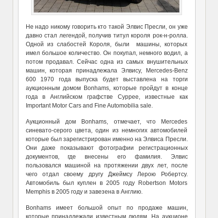
Не надо никому говорить кто такой Элвис Пресли, он уже
давно стал легендой, получив титул короля рок-н-ролла.
Одной из слабостей Короля, были машины, которых
имел большое количество. Он покупал, немного водил, а
потом продавал. Сейчас одна из самых внушительных
машин, которая принадлежала Элвису, Mercedes-Benz
600 1970 года выпуска будет выставлена на торги
аукционным домом Bonhams, которые пройдут в конце
года в Английском графстве Суррее, известные как
Important Motor Cars and Fine Automobilia sale.
Аукционный дом Bonhams, отмечает, что Mercedes
синевато-серого цвета, один из немногих автомобилей
которые был зарегистрирован именно на Элвиса Пресли.
Они даже показывают фотографии регистрационных
документов, где внесены его фамилия. Элвис
пользовался машиной на протяжении двух лет, после
чего отдал своему другу Джеймсу Лерою Робертсу.
Автомобиль был куплен в 2005 году Robertson Motors
Memphis в 2005 году и завезена в Англию.
Bonhams имеет большой опыт по продаже машин,
которые принадлежали известным людям. На аукционе