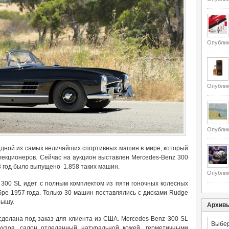
Опублик
Опублик
Опублик
одной из самых величайших спортивных машин в мире, который
лекционеров. Сейчас на аукцион выставлен Mercedes-Benz 300
63 год было выпущено 1.858 таких машин.
Опублик
300 SL идет с полным комплектом из пяти гоночных колесных
ре 1957 года. Только 30 машин поставлялись с дисками Rudge
рышу.
Архив
делана под заказ для клиента из США. Mercedes-Benz 300 SL
Архивы
узов, салон отделанный натуральной кожей, герметичными