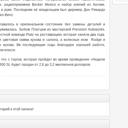
е, радиоприемник Becker Mexico и набор ключей из Англии.
 в руки. Последним её владельцем был дирижер Дон Рикардо
es-Benz.
тавалось в оригинальном состояние без замены деталей и
уживалась Бобом Платцем из мастерской Precision Autoworks.
тной команде Platz на реставрацию, которая заняла два года.
 цветовая гамма кузова и салона, а колесные иски Rudge и
 кузова. Вв последующие годы благодаря хорошей работе,
м классе.
 что с торгов, которая пройдет во время проведения «Неделе
00 SL будет продан от 2,6 до 3,2 миллионов долларов.
арий к этой записи!