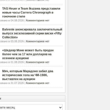
TAG Heuer и Team Ikuzawa представили
новые часы Carrera Chronograph в
гоночном стиле
овано в 04.08.2026 |
Комментариев нет
Balvenie анонсировала заключительный
выпуск эксклюзивной серии виски «Fifty
Collection»
овано в 03.08.2026 |
Комментариев нет
«Шедевр Моне может быть продан
более чем за 17 млн долларов на
осеннем аукционе
овано в 01.08.2026 |
Комментариев нет
Мяч, которым Марадоно забил два
исторических гола на ЧМ-1986,
выставлен на аукцион
овано в 31.07.2026 |
Комментариев нет
ы