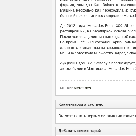
фарами, чемодан Karl Baisch в комплект
Машина несколько раз переходила из рук
большой поклонник и коллекционер Merced
До 2012 года Mercedes-Benz 300 SL ос
реставроации, на регулярной основе обсл
После чего владелец машин отдал её извес
Во время неё был сохранен оригинальная
жесткая съемная крыша окрашены в тон
машина завоевала множество наград в свое
Аукционы дом RM Sotheby’s прогнозирует,
автомобилей в Монтерее», Mercedes-Benz 3
Mercedes
МЕТКИ:
Комментарии отсуствуют
Вы может стать первым оставившим коммент
Добавить комментарий