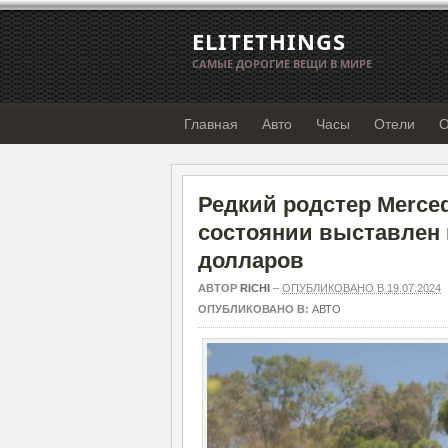
ELITETHINGS
САМЫЕ ДОРОГИЕ ВЕЩИ В МИРЕ
Главная
Авто
Часы
Отели
О
Редкий родстер Merce
состоянии выставлен 
долларов
АВТОР
RICHI
–
ОПУБЛИКОВАНО В 19.07.2024
ОПУБЛИКОВАНО В:
АВТО