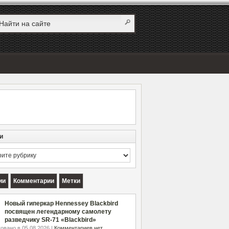
и
и
ии
Комментарии
Метки
Новый гиперкар Hennessey Blackbird
посвящен легендарному самолету
разведчику SR-71 «Blackbird»
овано в 05.08.2026 |
Комментариев нет