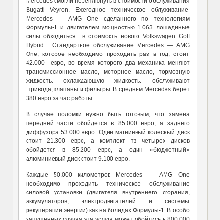
Mercedes смогли переплюнуть в стоимости обслуживания
Bugatti Veyron. Ежегодное техническое облуживание
Mercedes — AMG One сделанного по технологиям
Формулы-1 и двигателем мощностью 1.063 лошадиные
силы обходиться в стоимость нового Volkswagen Golf
Hybrid. Стандартное обслуживание Mercedes — AMG
One, которое необходимо проходить раз в год, стоит
42.000 евро, во время которого два механика меняют
трансмиссионное масло, моторное масло, тормозную
жидкость, охлаждающую жидкость, обслуживают
привода, клапаны и фильтры. В среднем Mercedes берет
380 евро за час работы.
В случае поломки нужно быть готовым, что замена
передней части обойдется в 85.000 евро, а заднего
диффузора 53.000 евро. Один магниевый колесный диск
стоит 21.300 евро, а комплект тз четырех дисков
обойдется в 85.200 евро, а один «бюджетный»
алюминиевый диск стоит 9.100 евро.
Каждые 50.000 километров Mercedes — AMG One
необходимо проходить техническое обслуживание
силовой установки (двигателя внутреннего сгорания,
аккумуляторов, электродвигателей и системы
рекуперации энергии) как на болидах Формулы-1. В особо
запущенных случая эта услуга может обойтись в 800.000