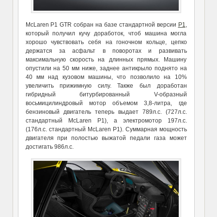
McLaren P1 GTR собран на базе стандартной версии
P1
,
который получил кучу доработок, чтоб машина могла
хорошо чувствовать себя на гоночном кольце, цепко
держатся за асфальт в поворотах и развивать
максимальную скорость на длинных прямых. Машину
опустили на 50 мм ниже, заднее антикрыло поднято на
40 мм над кузовом машины, что позволило на 10%
увеличить прижимную силу. Также был доработан
гибридный битурбированный V-образный
восьмицилиндровый мотор объемом 3,8-литра, где
бензиновый двигатель теперь выдает 789л.с. (727л.с.
стандартный McLaren P1), а электромотор 197л.с.
(176л.с. стандартный McLaren P1). Суммарная мощность
двигателя при полостью выжатой педали газа может
достигать 986л.с.