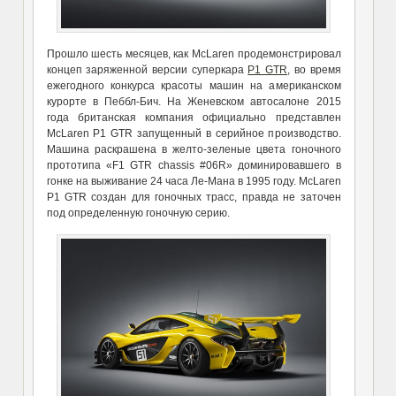
Прошло шесть месяцев, как McLaren продемонстрировал
концеп заряженной версии суперкара
P1 GTR
, во время
ежегодного конкурса красоты машин на американском
курорте в Пеббл-Бич. На Женевском автосалоне 2015
года британская компания официально представлен
McLaren P1 GTR запущенный в серийное производство.
Машина раскрашена в желто-зеленые цвета гоночного
прототипа «F1 GTR chassis #06R» доминировавшего в
гонке на выживание 24 часа Ле-Мана в 1995 году. McLaren
P1 GTR создан для гоночных трасс, правда не заточен
под определенную гоночную серию.