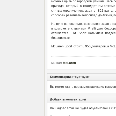
можно ездить по городским улицам. Весь с
привода, который в стандартном режиме
снятых ограничениях выдать 852 ватта, 
способен разогнать велосипед до 40км/ч, 
На руле велосипедов закреплен экран с гр
в комплекте с шинами Pirelli для бездо
отличается от Sport наличием подвес
бездорожью.
McLaren Sport стоит 8.950 долларов, а McL
McLaren
МЕТКИ:
Комментарии отсуствуют
Вы может стать первым оставившим коммент
Добавить комментарий
Ваш адрес email не будет опубликован.
Обя