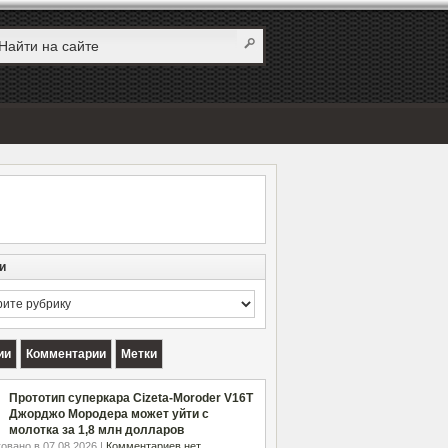
и
и
ии
Комментарии
Метки
Прототип суперкара Cizeta-Moroder V16T
Джорджо Мородера может уйти с
молотка за 1,8 млн долларов
овано в 07.08.2026 |
Комментариев нет