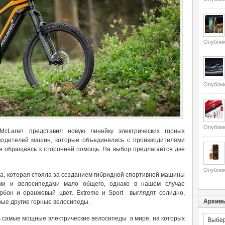
Опублик
Опублик
Опублик
McLaren представил новую линейку электрических горных
зводителей машин, которые объединялись с производителями
не обращаясь к сторонней помощь. На выбор предлагается две
Опублик
а, которая стояла за созданием гибридной спортивной машины
ыми и велосипедами мало общего, однако в нашем случае
рбон и оранжевый цвет. Extreme и Sport выглядят солидно,
Архив
рые другие горные велосипеды.
Архивы
 самые мощные электрические велосипеды в мире, на которых