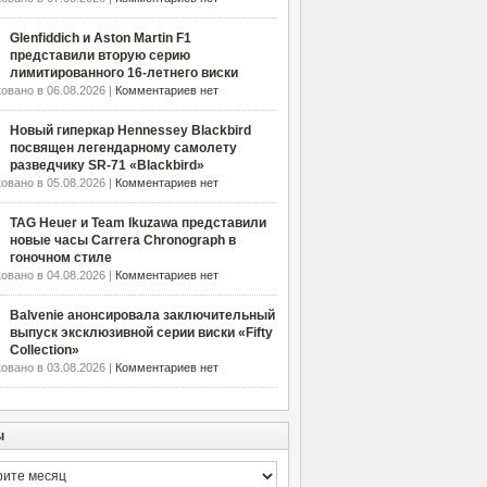
Glenfiddich и Aston Martin F1
представили вторую серию
лимитированного 16-летнего виски
овано в 06.08.2026 |
Комментариев нет
Новый гиперкар Hennessey Blackbird
посвящен легендарному самолету
разведчику SR-71 «Blackbird»
овано в 05.08.2026 |
Комментариев нет
TAG Heuer и Team Ikuzawa представили
новые часы Carrera Chronograph в
гоночном стиле
овано в 04.08.2026 |
Комментариев нет
Balvenie анонсировала заключительный
выпуск эксклюзивной серии виски «Fifty
Collection»
овано в 03.08.2026 |
Комментариев нет
ы