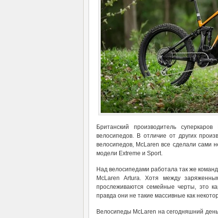
Британский производитель суперкаров 
велосипедов. В отличие от других прои
велосипедов, McLaren все сделали сами 
модели Extreme и Sport.
Над велосипедами работала так же команд
McLaren Artura. Хотя между заряженн
прослеживаются семейные черты, это ка
правда они не такие массивные как некото
Велосипеды McLaren на сегодняшний день