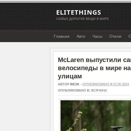
ELITETHINGS
САМЫЕ ДОРОГИЕ ВЕЩИ В МИРЕ
Главная
Авто
Часы
Отели
О
McLaren выпустили с
велосипеды в мире на
улицам
АВТОР
RICHI
–
ОПУБЛИКОВАНО В 21.05.2024
ОПУБЛИКОВАНО В:
ВСЯЧИНА