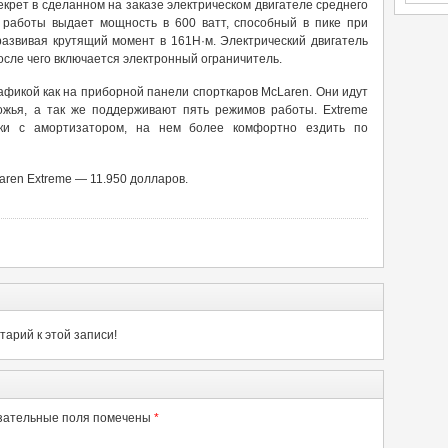
екрет в сделанном на заказе электрическом двигателе среднего
 работы выдает мощность в 600 ватт, способный в пике при
развивая крутящий момент в 161Н·м. Электрический двигатель
после чего включается электронный ограничитель.
афикой как на приборной панели спорткаров McLaren. Они идут
рожья, а так же поддерживают пять режимов работы. Extreme
ки с амортизатором, на нем более комфортно ездить по
aren Extreme — 11.950 долларов.
арий к этой записи!
зательные поля помечены
*