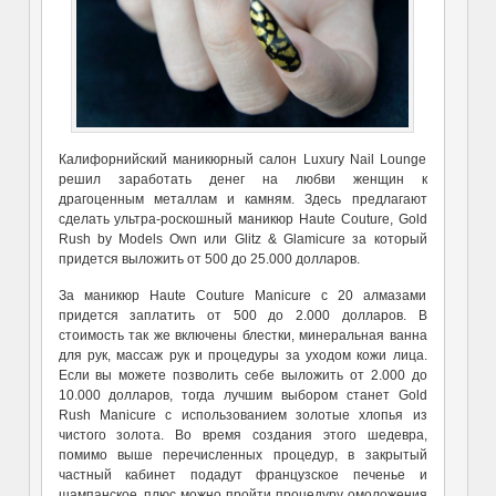
Калифорнийский маникюрный салон Luxury Nail Lounge
решил заработать денег на любви женщин к
драгоценным металлам и камням. Здесь предлагают
сделать ультра-роскошный маникюр Haute Couture, Gold
Rush by Models Own или Glitz & Glamicure за который
придется выложить от 500 до 25.000 долларов.
За маникюр Haute Couture Manicure с 20 алмазами
придется заплатить от 500 до 2.000 долларов. В
стоимость так же включены блестки, минеральная ванна
для рук, массаж рук и процедуры за уходом кожи лица.
Если вы можете позволить себе выложить от 2.000 до
10.000 долларов, тогда лучшим выбором станет Gold
Rush Manicure с использованием золотые хлопья из
чистого золота. Во время создания этого шедевра,
помимо выше перечисленных процедур, в закрытый
частный кабинет подадут французское печенье и
шампанское, плюс можно пройти процедуру омоложения